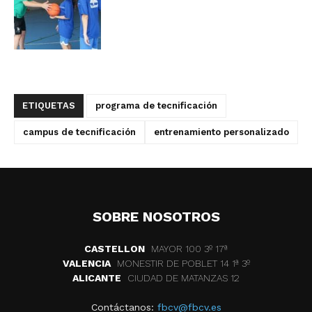
ETIQUETAS
programa de tecnificación
campus de tecnificación
entrenamiento personalizado
SOBRE NOSOTROS
CASTELLON
MAYOR 100 3º 17ª
VALENCIA
MONESTIR DE POBLET 14 1ª 3º
ALICANTE
CIUDAD DE MATANZAS 12
Contáctanos:
fbcv@fbcv.es