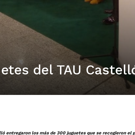
etes del TAU Castell
lló entregaron los más de 300 juguetes que se recogieron el p