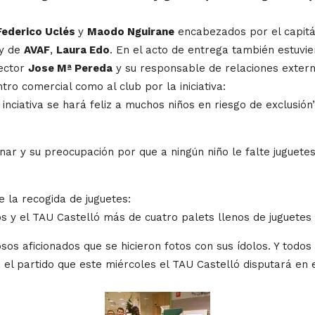
Federico Uclés
y
Maodo Nguirane
encabezados por el capit
 y de
AVAF
,
Laura Edo
. En el acto de entrega también estuvi
rector
Jose Mª Pereda
y su responsable de relaciones exter
ro comercial como al club por la iniciativa:
nciativa se hará feliz a muchos niños en riesgo de exclusión
Anar y su preocupación por que a ningún niño le falte juguete
e la recogida de juguetes:
 y el TAU Castelló más de cuatro palets llenos de juguetes
os aficionados que se hicieron fotos con sus ídolos. Y todos
el partido que este miércoles el TAU Castelló disputará en el