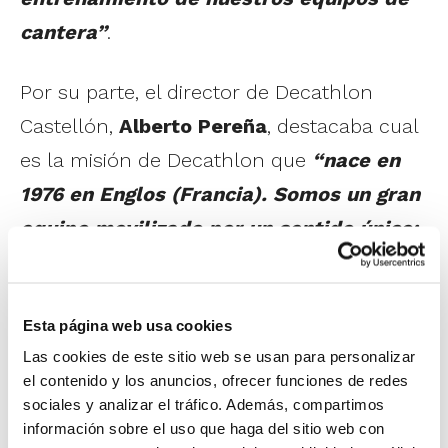
cantera”
.
Por su parte, el director de Decathlon
Castellón,
Alberto Pereña
, destacaba cual
es la misión de Decathlon que
“nace en
1976 en Englos (Francia). Somos un gran
equipo movilizado por un sentido único:
ser útil a las personas y al planeta.
Estamos convencidos de que el deporte
Esta página web usa cookies
es una fuente de placer y bienestar. Es
Las cookies de este sitio web se usan para personalizar
por ello que nuestra misión es hacer
el contenido y los anuncios, ofrecer funciones de redes
accesible, de manera sostenible, el
sociales y analizar el tráfico. Además, compartimos
información sobre el uso que haga del sitio web con
placer y los beneficios de la práctica