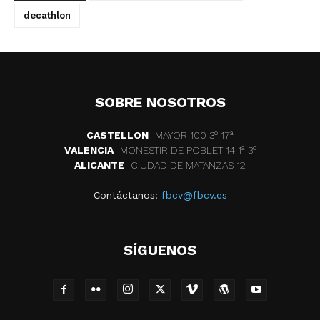
decathlon
SOBRE NOSOTROS
CASTELLON
MAYOR 100 3º 17ª
VALENCIA
MONESTIR DE POBLET 14 1ª 3º
ALICANTE
CIUDAD DE MATANZAS 12
Contáctanos:
fbcv@fbcv.es
SÍGUENOS