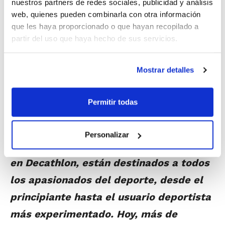
nuestros partners de redes sociales, publicidad y análisis
del deporte al mayor número de
web, quienes pueden combinarla con otra información
personas. A través de nuestras marcas
que les haya proporcionado o que hayan recopilado a
partir del uso que haya hecho de sus servicios.
propias y gracias a nuestra red
logística, nuestros servicios y a
Mostrar detalles
nuestros equipos de apasionados
deportistas al servicio de los usuarios,
Permitir todas
ofrecemos acceso a más de 150
disciplinas deportivas. Nuestros
Personalizar
productos, disponibles exclusivamente
en Decathlon, están destinados a todos
los apasionados del deporte, desde el
principiante hasta el usuario deportista
más experimentado. Hoy, más de