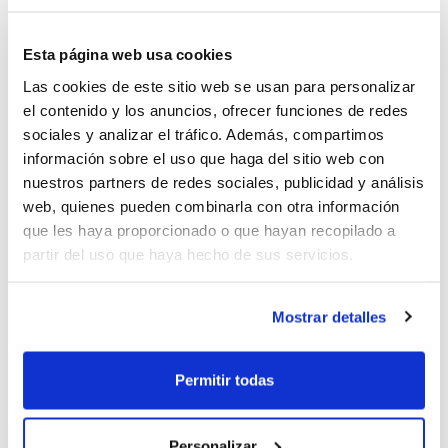
numérico; desarrollaremos criterios
Esta página web usa cookies
tácticos y toma de decisiones del jugador
Las cookies de este sitio web se usan para personalizar
en el paso del balance defensivo a la
el contenido y los anuncios, ofrecer funciones de redes
organización de la defensa posicional,
sociales y analizar el tráfico. Además, compartimos
información sobre el uso que haga del sitio web con
optimizando la comunicación y ocupación
nuestros partners de redes sociales, publicidad y análisis
de espacios; y diseñaremos tareas de
web, quienes pueden combinarla con otra información
que les haya proporcionado o que hayan recopilado a
entrenamiento que integren la continuidad
partir del uso que haya hecho de sus servicios.
entre el balance defensivo y la defensa
posicional.
Mostrar detalles
Estas son las dos formaciones que nos
Permitir todas
restan para este mes de mayo:
Personalizar