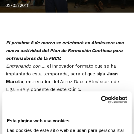
02/03/2011
El próximo 8 de marzo se celebrará en Almàssera una
nueva actividad del Plan de Formación Continua para
entrenadores de la FBCV.
Entrenando con…,
el innovador formato que se ha
implantado esta temporada, será el que siga
Juan
Maroto
, entrenador del Arroz Dacsa Almàssera de
Liga EBA y ponente de este Clínic.
En la actividad, que comenzará a partir de las 19´30 h.
y que cuenta con el patrocinio de la
Diputación de
Valencia
, los técnicos asistentes podrán conocer el
Esta página web usa cookies
trabajo que Juan Maroto realiza habitualmente con sus
Las cookies de este sitio web se usan para personalizar