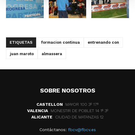
ETIQUETAS
formacion continua
entrenando con
juan maroto
almassera
SOBRE NOSOTROS
CASTELLON
MAYOR 100 3º 17ª
VALENCIA
MONESTIR DE POBLET 14 1ª 3º
ALICANTE
CIUDAD DE MATANZAS 12
Contáctanos:
fbcv@fbcv.es