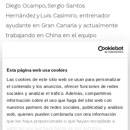
Diego Ocampo, Sergio Santos
Hernández y Luís Casimiro, entrenador
ayudante en Gran Canaria y actualmente
trabajando en China en el equipo
Shenzhen Leopards.
Esta página web usa cookies
Las cookies de este sitio web se usan para personalizar
el contenido y los anuncios, ofrecer funciones de redes
sociales y analizar el tráfico. Además, compartimos
información sobre el uso que haga del sitio web con
nuestros partners de redes sociales, publicidad y análisis
Con Manuel Peña profundizaremos acerca
web, quienes pueden combinarla con otra información
del pase, desde la técnica a la táctica y
que les haya proporcionado o que hayan recopilado a
partir del uso que haya hecho de sus servicios.