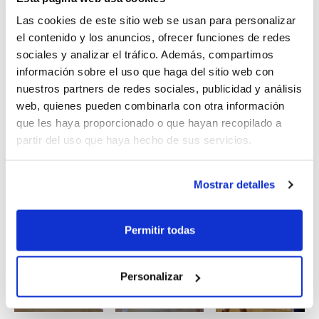
Además, los Benjamines han vivido la última jornada de
Las cookies de este sitio web se usan para personalizar
la Fase Regular en
Benjamín NP1
, pese a que todavía
el contenido y los anuncios, ofrecer funciones de redes
queda algún encuentro aplazado por disputar. A partir
sociales y analizar el tráfico. Además, compartimos
de ahora, los mejores equipos de cada grupo y
información sobre el uso que haga del sitio web con
provincia lucharán por entrar en la Fase Final y
nuestros partners de redes sociales, publicidad y análisis
convertirse en los grandes triunfadores de la primera
web, quienes pueden combinarla con otra información
edición.
que les haya proporcionado o que hayan recopilado a
partir del uso que haya hecho de sus servicios.
Destacar que los equipos OAM Godella A, Valencia
Basket, EMB Denia 2002 y Mel de Romer Canals son
Mostrar detalles
los conjuntos que han terminado como líderes en cada
uno de los cuatro grupos.
Permitir todas
Personalizar