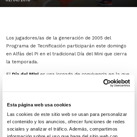
Los jugadores/as de la generación de 2005 del
Programa de Tecnificación participarán este domingo
en Alfàs del Pi en el tradicional Día del Mini que cierra
la temporada.
El
Día del Mini
es una jornada de convivencia en la que
toman parte todos los jugadores/as alevines de primer
año que forman parte del
Programa de Tecnificación
.
Esta página web usa cookies
Agrupados por sedes, vivirán una jornada de
competición jugando contra diferentes compañeros en
Las cookies de este sitio web se usan para personalizar
el contenido y los anuncios, ofrecer funciones de redes
partidos reducidos. Además de ser una actividad lúdica
sociales y analizar el tráfico. Además, compartimos
que tradicionalmente despide la temporada en el
información sobre el uso que haga del sitio web con