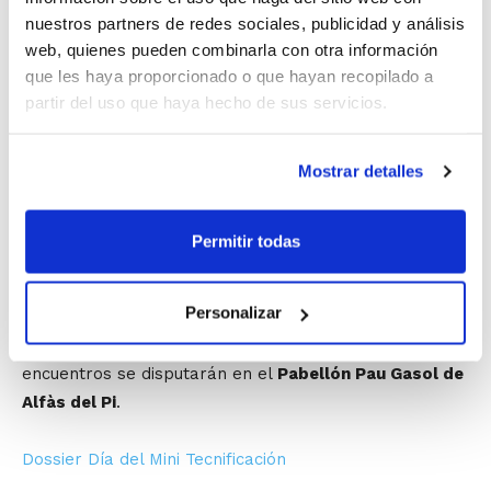
Programa de Tecnificación, al Día del Mini asistirán los
nuestros partners de redes sociales, publicidad y análisis
seleccionadores autonómicos de la próxima
web, quienes pueden combinarla con otra información
temporada, por lo que también será una buena
que les haya proporcionado o que hayan recopilado a
oportunidad para conocer más de cerca a los jóvenes
partir del uso que haya hecho de sus servicios.
talentos de categoría Minibasket.
Mostrar detalles
En el Día del Mini participarán todas las sedes del
Programa de Tecnificación para la generación de 2005:
Ondara, Alicante, Crevillente, Sueca, Cocentaina,
Permitir todas
Genovés, La Cañada, Sedaví y Burriana.
Personalizar
La competición masculina se celebrará por la mañana
y la femenina en sesión vespertina. Todos los
encuentros se disputarán en el
Pabellón Pau Gasol de
Alfàs del Pi
.
Dossier Día del Mini Tecnificación