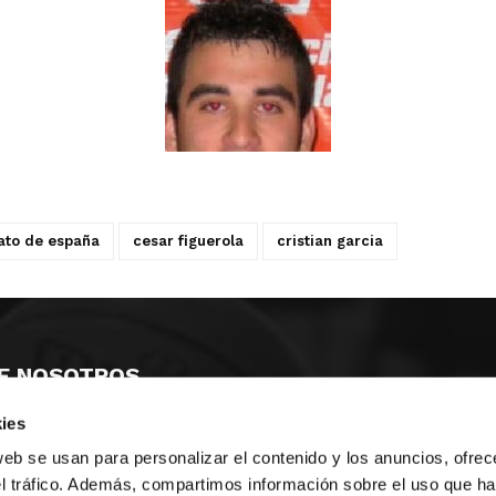
to de españa
cesar figuerola
cristian garcia
E NOSOTROS
ies
LLON
MAYOR 100 3º 17ª
IA
MONESTIR DE POBLET 14 1ª 3º
web se usan para personalizar el contenido y los anuncios, ofrec
TE
CIUDAD DE MATANZAS 12
el tráfico. Además, compartimos información sobre el uso que ha