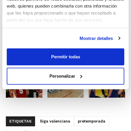
coste
, para lo cual se adaptará el equipo arbitral con
web, quienes pueden combinarla con otra información
la presencia de un único árbitro más un oficial de
que les haya proporcionado o que hayan recopilado a
mesa, a los que acompañará una persona del Club que
partir del uso que haya hecho de sus servicios.
actúe como local para ayudar en las labores de
anotación.
Mostrar detalles
Inscribe los equipos a partir del 21 de julio.
Permitir todas
Personalizar
ETIQUETAS
lliga valenciana
pretemporada