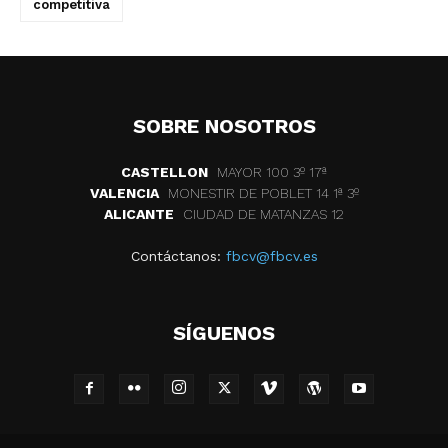
competitiva
SOBRE NOSOTROS
CASTELLON
MAYOR 100 3º 17ª
VALENCIA
MONESTIR DE POBLET 14 1ª 3º
ALICANTE
CIUDAD DE MATANZAS 12
Contáctanos:
fbcv@fbcv.es
SÍGUENOS