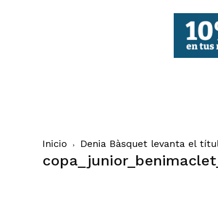
FBCV
Inicio
Denia Bàsquet levanta el tít
copa_junior_benimaclet