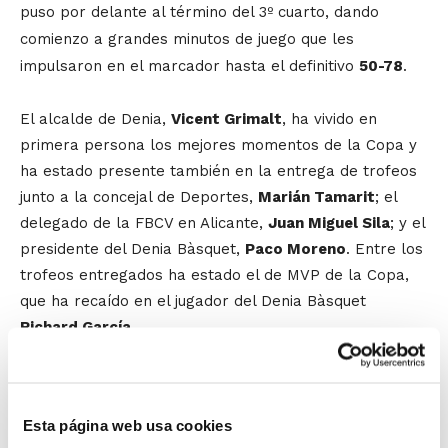
puso por delante al término del 3º cuarto, dando
comienzo a grandes minutos de juego que les
impulsaron en el marcador hasta el definitivo
50-78
.
El alcalde de Denia,
Vicent Grimalt
, ha vivido en
primera persona los mejores momentos de la Copa y
ha estado presente también en la entrega de trofeos
junto a la concejal de Deportes,
Marián Tamarit
; el
delegado de la FBCV en Alicante,
Juan Miguel Sila
; y el
presidente del Denia Bàsquet,
Paco Moreno
. Entre los
trofeos entregados ha estado el de MVP de la Copa,
que ha recaído en el jugador del Denia Bàsquet
Richard García
.
Ser el campeón de la Copa supone dar un paso de
gigante en las aspiraciones de Denia Bàsquet de
competir la próxima campaña en la principal categoría
Esta página web usa cookies
del baloncesto Junior. Así, el club dianense tendrá