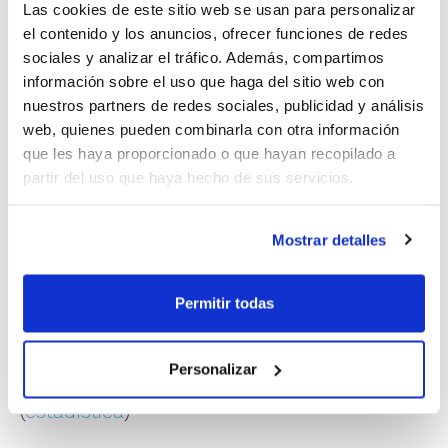
garantizado el ascenso a categoría Autonómica la
Las cookies de este sitio web se usan para personalizar
el contenido y los anuncios, ofrecer funciones de redes
próxima temporada siempre que a la finalización de la
sociales y analizar el tráfico. Además, compartimos
competición liguera en su grupo, ocupe una de las
información sobre el uso que haga del sitio web con
plazas que dan derecho a participar en la Fase de
nuestros partners de redes sociales, publicidad y análisis
Ascenso.
web, quienes pueden combinarla con otra información
que les haya proporcionado o que hayan recopilado a
Accede a la
galería de fotos
con todas las imágenes
partir del uso que haya hecho de sus servicios.
de la Copa.
Mostrar detalles
Resultados y estadísticas:
Viernes 29 de enero
Permitir todas
Elche CF Basket
54
–
72
Club Basket
Benimaclet (
estadística
)
Personalizar
Denia Bàsquet
55
–
48
EB Vila-real
(
estadística
)