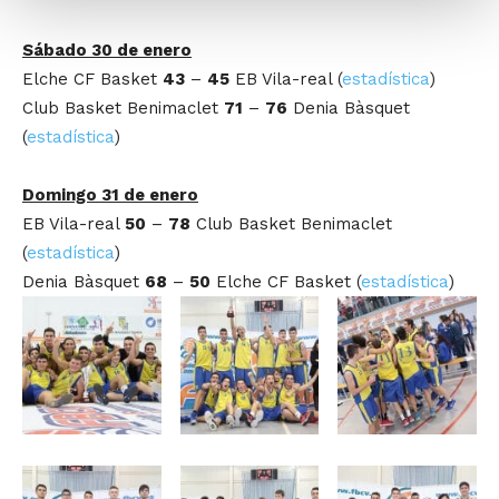
Sábado 30 de enero
Elche CF Basket
43
–
45
EB Vila-real (
estadística
)
Club Basket Benimaclet
71
–
76
Denia Bàsquet
(
estadística
)
Domingo 31 de enero
EB Vila-real
50
–
78
Club Basket Benimaclet
(
estadística
)
Denia Bàsquet
68
–
50
Elche CF Basket (
estadística
)