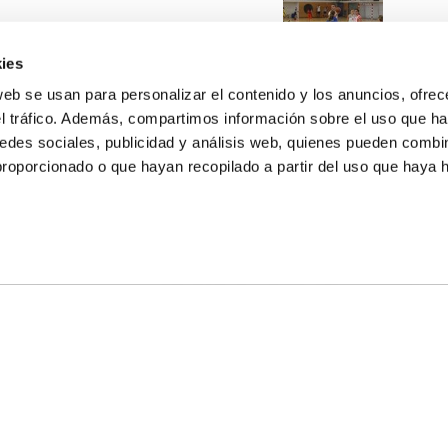
ies
web se usan para personalizar el contenido y los anuncios, ofrec
el tráfico. Además, compartimos información sobre el uso que ha
edes sociales, publicidad y análisis web, quienes pueden combin
proporcionado o que hayan recopilado a partir del uso que haya
E NOSOTROS
LLON
MAYOR 100 3º 17ª
IA
MONESTIR DE POBLET 14 1ª 3º
TE
CIUDAD DE MATANZAS 12
anos:
fbcv@fbcv.es
ivo de noticias
|
Política de privacidad