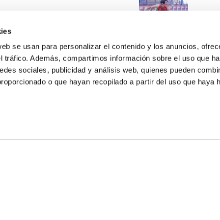
ies
web se usan para personalizar el contenido y los anuncios, ofrec
el tráfico. Además, compartimos información sobre el uso que ha
edes sociales, publicidad y análisis web, quienes pueden combin
proporcionado o que hayan recopilado a partir del uso que haya
E NOSOTROS
LLON
MAYOR 100 3º 17ª
IA
MONESTIR DE POBLET 14 1ª 3º
TE
CIUDAD DE MATANZAS 12
anos:
fbcv@fbcv.es
ivo de noticias
|
Política de privacidad