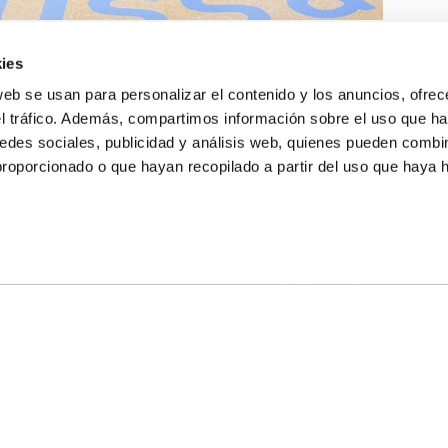
ies
web se usan para personalizar el contenido y los anuncios, ofrec
el tráfico. Además, compartimos información sobre el uso que ha
edes sociales, publicidad y análisis web, quienes pueden combin
proporcionado o que hayan recopilado a partir del uso que haya
E NOSOTROS
LLON
MAYOR 100 3º 17ª
IA
MONESTIR DE POBLET 14 1ª 3º
TE
CIUDAD DE MATANZAS 12
anos:
fbcv@fbcv.es