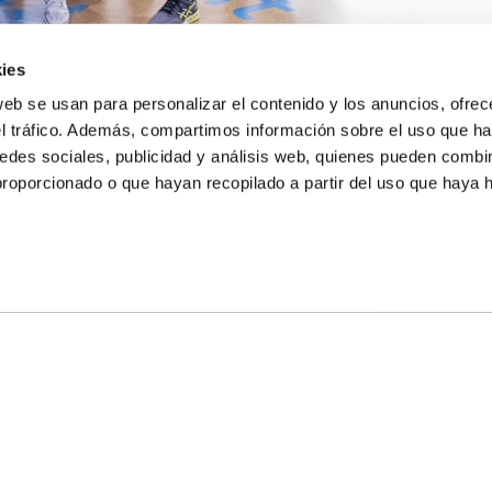
ies
web se usan para personalizar el contenido y los anuncios, ofrec
el tráfico. Además, compartimos información sobre el uso que ha
edes sociales, publicidad y análisis web, quienes pueden combin
proporcionado o que hayan recopilado a partir del uso que haya
E NOSOTROS
LLON
MAYOR 100 3º 17ª
IA
MONESTIR DE POBLET 14 1ª 3º
TE
CIUDAD DE MATANZAS 12