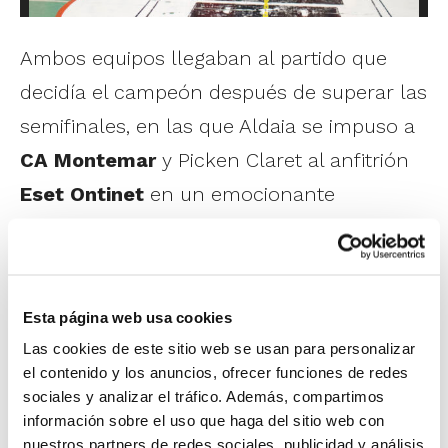
Ambos equipos llegaban al partido que
decidía el campeón después de superar las
semifinales, en las que Aldaia se impuso a
CA Montemar
y Picken Claret al anfitrión
Eset Ontinet
en un emocionante
encuentro.
Un parcial de 9-0 abrió la final en favor de
Esta página web usa cookies
Aldaia. Carlos Estarlich no dudó en
Las cookies de este sitio web se usan para personalizar
emplear rápidamente su primer tiempo
el contenido y los anuncios, ofrecer funciones de redes
muerto para cortar ese mal inicio y poco a
sociales y analizar el tráfico. Además, compartimos
información sobre el uso que haga del sitio web con
poco su equipo empezó a meterse en
nuestros partners de redes sociales, publicidad y análisis