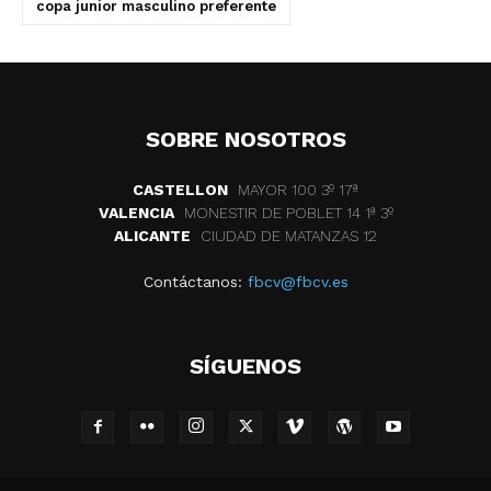
copa junior masculino preferente
SOBRE NOSOTROS
CASTELLON
MAYOR 100 3º 17ª
VALENCIA
MONESTIR DE POBLET 14 1ª 3º
ALICANTE
CIUDAD DE MATANZAS 12
Contáctanos:
fbcv@fbcv.es
SÍGUENOS