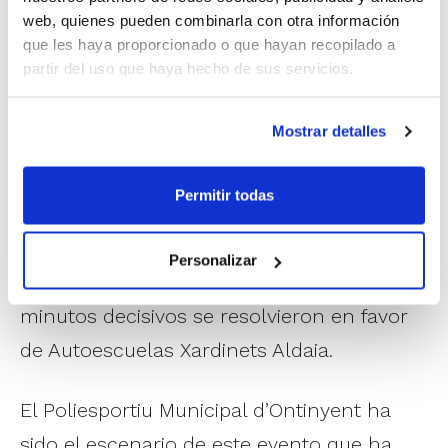
partido. Subió el pistón en defensa, a los
web, quienes pueden combinarla con otra información
jugadores de Aldaia les costaba atacar con
que les haya proporcionado o que hayan recopilado a
partir del uso que haya hecho de sus servicios.
fluidez y Claret llegó a ponerse por delante
a falta de 4 minutos para el descanso. Pero
Mostrar detalles
el conjunto entrenado por Jose Vicente
Córdoba también apretó atrás y buscó
Permitir todas
imprimir velocidad a su juego. Mucha
igualdad en una segunda mitad intensa
Personalizar
que cualquiera pudo ganar pero cuyos
minutos decisivos se resolvieron en favor
de Autoescuelas Xardinets Aldaia.
El Poliesportiu Municipal d’Ontinyent ha
sido el escenario de este evento que ha