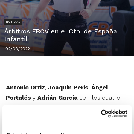
NOTICIAS
Árbitros FBCV en el Cto. de España
Infantil
02/06/2022
Antonio Ortiz
,
Joaquín Peris
,
Ángel
Portalés
y
Adrián García
son los cuatro
árbitros FBCV que actuarán en el próximo
Campeonato de España Infantil de Clubes,
que arranca este domingo 5 de junio.