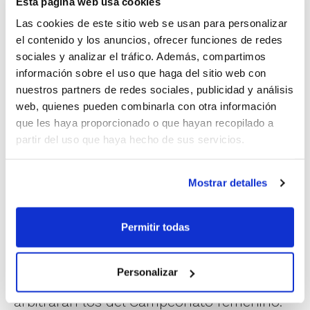
Esta página web usa cookies
Las cookies de este sitio web se usan para personalizar
1
de 4
el contenido y los anuncios, ofrecer funciones de redes
sociales y analizar el tráfico. Además, compartimos
información sobre el uso que haga del sitio web con
nuestros partners de redes sociales, publicidad y análisis
web, quienes pueden combinarla con otra información
que les haya proporcionado o que hayan recopilado a
partir del uso que haya hecho de sus servicios.
Mostrar detalles
Permitir todas
Los dos primeros dirigirán encuentros del
Personalizar
Campeonato masculino y Portalés y García
arbitrarán los del Campeonato femenino.