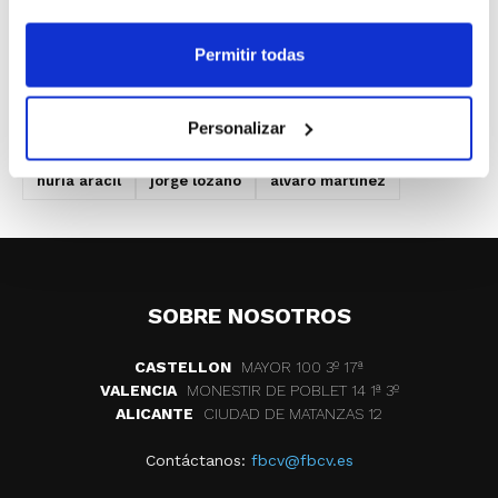
esta importante cita para el baloncesto
base.
Permitir todas
Personalizar
ETIQUETAS
cta
angel portales
abel cister
nuria aracil
jorge lozano
alvaro martinez
SOBRE NOSOTROS
CASTELLON
MAYOR 100 3º 17ª
VALENCIA
MONESTIR DE POBLET 14 1ª 3º
ALICANTE
CIUDAD DE MATANZAS 12
Contáctanos:
fbcv@fbcv.es