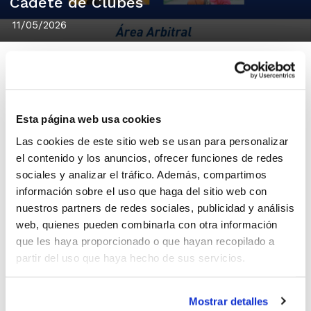
Cadete de Clubes
11/05/2026
Cinco árbitros de la FBCV han sido
Esta página web usa cookies
convocados por la Federación Española
Las cookies de este sitio web se usan para personalizar
el contenido y los anuncios, ofrecer funciones de redes
para actuar en el Campeonato de España
sociales y analizar el tráfico. Además, compartimos
Cadete de Clubes, que arranca el próximo
información sobre el uso que haga del sitio web con
17 de mayo.
nuestros partners de redes sociales, publicidad y análisis
web, quienes pueden combinarla con otra información
que les haya proporcionado o que hayan recopilado a
Nuria Aracil
,
Abel Cister
,
Jorge Lozano
,
partir del uso que haya hecho de sus servicios.
Álvaro Martínez
y
Ángel Portalés
son los
elegidos para disfrutar como árbitros de
Mostrar detalles