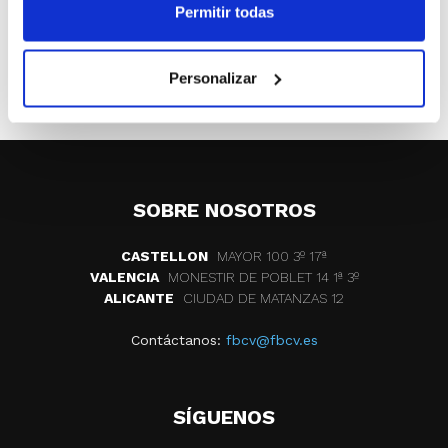
Permitir todas
ETIQUETAS
clubes
c.b. xirivella
Personalizar
trobada d'escoles
prebenjamin
pre-benjamin
SOBRE NOSOTROS
CASTELLON
MAYOR 100 3º 17ª
VALENCIA
MONESTIR DE POBLET 14 1ª 3º
ALICANTE
CIUDAD DE MATANZAS 12
Contáctanos:
fbcv@fbcv.es
SÍGUENOS