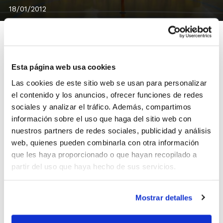
18/01/2012
Esta página web usa cookies
Este sábado 21 de enero de 09´00 a 14´00 h. se
Las cookies de este sitio web se usan para personalizar
celebrará en el Polideportivo Ramón Saez de Xirivella
el contenido y los anuncios, ofrecer funciones de redes
la 5ª Trobada d´Escoles de Bàsquet que organiza todos
sociales y analizar el tráfico. Además, compartimos
los años el C.B. Xirivella para equipos Pre-Benjamines.
información sobre el uso que haga del sitio web con
Además del equipo local, participarán también Jovens
nuestros partners de redes sociales, publicidad y análisis
Almàssera, C.D. Don Bosco, C.B. Claret, Maristas
web, quienes pueden combinarla con otra información
Valencia y Picanya Bàsquet.
que les haya proporcionado o que hayan recopilado a
La actividad reunirá a más de 120 niños y
partir del uso que haya hecho de sus servicios.
niñas, con cuatro pistas de baloncesto y
un área de recreo y actividades lúdicas.
Mostrar detalles