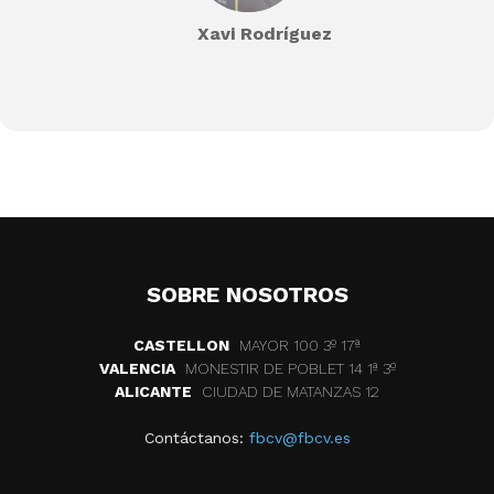
Xavi Rodríguez
SOBRE NOSOTROS
CASTELLON
MAYOR 100 3º 17ª
VALENCIA
MONESTIR DE POBLET 14 1ª 3º
ALICANTE
CIUDAD DE MATANZAS 12
Contáctanos:
fbcv@fbcv.es