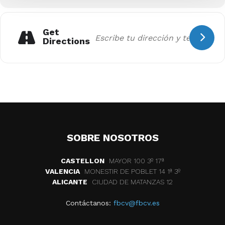
Get
Directions
SOBRE NOSOTROS
CASTELLON
MAYOR 100 3º 17ª
VALENCIA
MONESTIR DE POBLET 14 1ª 3º
ALICANTE
CIUDAD DE MATANZAS 12
Contáctanos:
fbcv@fbcv.es