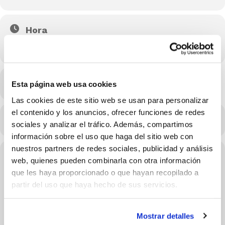
Hora
29/11/2022 20:00 - 22:00
(GMT+02:00)
Esta página web usa cookies
MÁS INFO
Las cookies de este sitio web se usan para personalizar
el contenido y los anuncios, ofrecer funciones de redes
CALENDARIO
CALENDARIO GOOGLE
sociales y analizar el tráfico. Además, compartimos
información sobre el uso que haga del sitio web con
nuestros partners de redes sociales, publicidad y análisis
Conferenciantes de este evento
web, quienes pueden combinarla con otra información
que les haya proporcionado o que hayan recopilado a
partir del uso que haya hecho de sus servicios.
Mostrar detalles