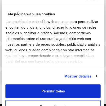
Esta página web usa cookies
Las cookies de este sitio web se usan para personalizar
el contenido y los anuncios, ofrecer funciones de redes
sociales y analizar el tráfico. Además, compartimos
información sobre el uso que haga del sitio web con
nuestros partners de redes sociales, publicidad y análisis
web, quienes pueden combinarla con otra información
Hora
que les haya proporcionado o que hayan recopilado a
15/09/2025 20:00 - 21:30
(GMT+02:00)
partir del uso que haya hecho de sus servicios.
Mostrar detalles
CALENDARIO
CALENDARIO GOOGLE
Permitir todas