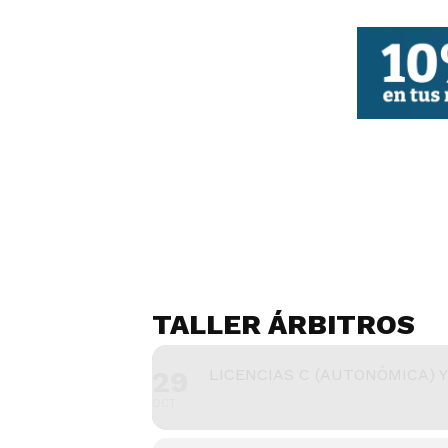
FBCV
TALLER ÁRBITROS
29
LICENCIAS C (AUTONÓMICA) Y
OCT