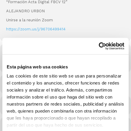
“Formación Acta Digital FBCV 12”
ALEJANDRO URBON
Unirse a la reunión Zoom
https://zoom.us/j/96706499414
Hora
08/02/2022 20:15 - 21:30
(GMT-11:00)
Esta página web usa cookies
Las cookies de este sitio web se usan para personalizar
el contenido y los anuncios, ofrecer funciones de redes
MÁS INFO
sociales y analizar el tráfico. Además, compartimos
información sobre el uso que haga del sitio web con
nuestros partners de redes sociales, publicidad y análisis
CALENDARIO
CALENDARIO GOOGLE
web, quienes pueden combinarla con otra información
que les haya proporcionado o que hayan recopilado a
partir del uso que haya hecho de sus servicios.
Conferenciantes de este evento