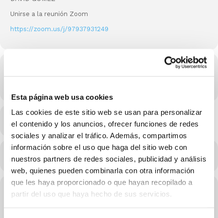
Unirse a la reunión Zoom
https://zoom.us/j/97937931249
Hora
30/09/2021 20:15 - 21:45
(GMT-11:00)
Esta página web usa cookies
Las cookies de este sitio web se usan para personalizar
MÁS INFO
el contenido y los anuncios, ofrecer funciones de redes
sociales y analizar el tráfico. Además, compartimos
información sobre el uso que haga del sitio web con
CALENDARIO
CALENDARIO GOOGLE
nuestros partners de redes sociales, publicidad y análisis
web, quienes pueden combinarla con otra información
que les haya proporcionado o que hayan recopilado a
Conferenciantes de este evento
partir del uso que haya hecho de sus servicios.