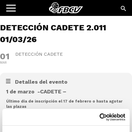
DETECCIÓN CADETE 2.011
01/03/26
01
DETECCIÓN CADETE
MAR
Detalles del evento
1 de marzo -CADETE –
Último
día de inscripción el 17 de febrero o hasta agotar
las plazas
Lugar:
Palacio Municipal de Deportes Miguel Buigues Andrés,
Xàbia
Infantil Masculino
Horarios de
16:30-18:00