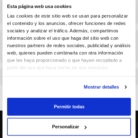
Esta página web usa cookies
Infantil Femenino
Horarios de
18:30-20:00
Las cookies de este sitio web se usan para personalizar
el contenido y los anuncios, ofrecer funciones de redes
sociales y analizar el tráfico. Además, compartimos
Hora
información sobre el uso que haga del sitio web con
nuestros partners de redes sociales, publicidad y análisis
01/03/2026 Consulta el horario en los detalles del evento
web, quienes pueden combinarla con otra información
(GMT+02:00)
que les haya proporcionado o que hayan recopilado a
partir del uso que haya hecho de sus servicios.
CALENDARIO
CALENDARIO GOOGLE
Mostrar detalles
Permitir todas
Personalizar
SOBRE NOSOTROS