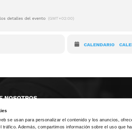
los detalles del evento
(GMT+02:00)
CALENDARIO
CALE
E NOSOTROS
ies
LLON
MAYOR 100 3º 17ª
IA
MONESTIR DE POBLET 14 1ª 3º
web se usan para personalizar el contenido y los anuncios, ofrec
TE
CIUDAD DE MATANZAS 12
el tráfico. Además, compartimos información sobre el uso que ha