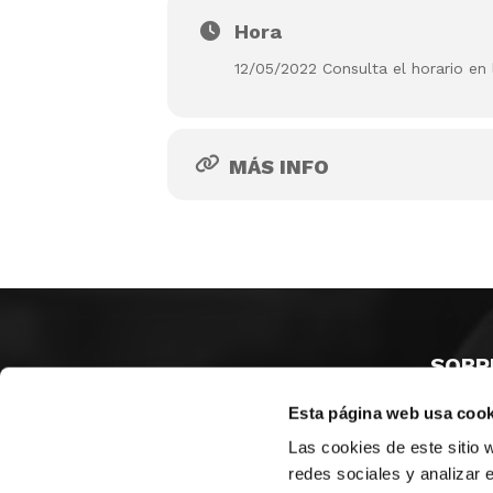
Hora
12/05/2022 Consulta el horario en 
MÁS INFO
SOBR
Esta página web usa cook
CASTE
VALENC
Las cookies de este sitio 
ALICAN
redes sociales y analizar 