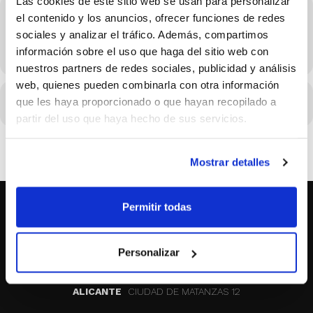
Las cookies de este sitio web se usan para personalizar
Hora
el contenido y los anuncios, ofrecer funciones de redes
sociales y analizar el tráfico. Además, compartimos
10/10/2022 Consulta el horario en los detalles del evento
información sobre el uso que haga del sitio web con
(GMT+02:00)
nuestros partners de redes sociales, publicidad y análisis
web, quienes pueden combinarla con otra información
que les haya proporcionado o que hayan recopilado a
CALENDARIO
CALENDARIO GOOGLE
partir del uso que haya hecho de sus servicios.
Mostrar detalles
Permitir todas
SOBRE NOSOTROS
Personalizar
CASTELLON
MAYOR 100 3º 17ª
VALENCIA
MONESTIR DE POBLET 14 1ª 3º
ALICANTE
CIUDAD DE MATANZAS 12