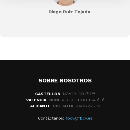
Diego Ruiz Tejada
SOBRE NOSOTROS
CASTELLON
MAYOR 100 3º 17ª
VALENCIA
MONESTIR DE POBLET 14 1ª 3º
ALICANTE
CIUDAD DE MATANZAS 12
Contáctanos:
fbcv@fbcv.es