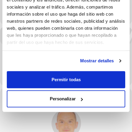
FBCV
sociales y analizar el tráfico. Además, compartimos
información sobre el uso que haga del sitio web con
LEARN MORE
nuestros partners de redes sociales, publicidad y análisis
web, quienes pueden combinarla con otra información
que les haya proporcionado o que hayan recopilado a
partir del uso que haya hecho de sus servicios.
Mostrar detalles
Permitir todas
Conferenciantes de este evento
Personalizar