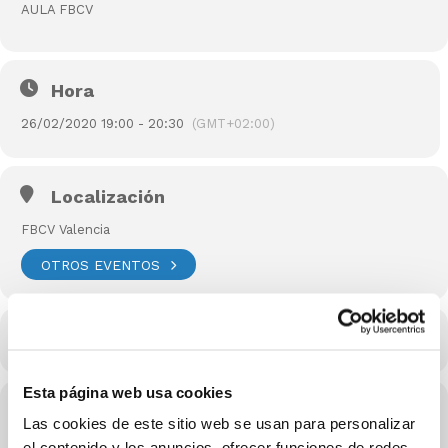
AULA FBCV
Hora
26/02/2020 19:00 - 20:30
(GMT+02:00)
Localización
FBCV Valencia
OTROS EVENTOS
CALENDARIO
CALENDARIO GOOGLE
Esta página web usa cookies
Organizador
Las cookies de este sitio web se usan para personalizar
el contenido y los anuncios, ofrecer funciones de redes