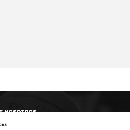
E NOSOTROS
ies
LLON
MAYOR 100 3º 17ª