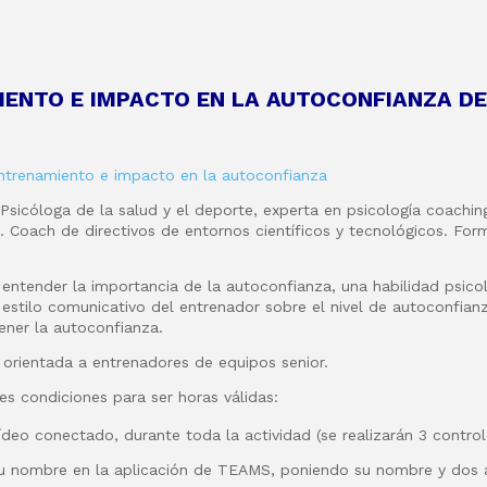
IENTO E IMPACTO EN LA AUTOCONFIANZA D
entrenamiento e impacto en la autoconfianza
Psicóloga de la salud y el deporte
, experta en psicología coachin
n.
Coach de directivos de entornos científicos y tecnológicos. For
 e
ntender la importancia de la autoconfianza, una habilidad psicol
estilo comunicativo del entrenador sobre el nivel de autoconfian
tener la autoconfianza
.
 orientada a entrenadores de equipos senior.
es condiciones para ser horas válidas:
deo conectado, durante toda la actividad (se realizarán 3 control
u nombre en la aplicación de TEAMS, poniendo su nombre y dos 