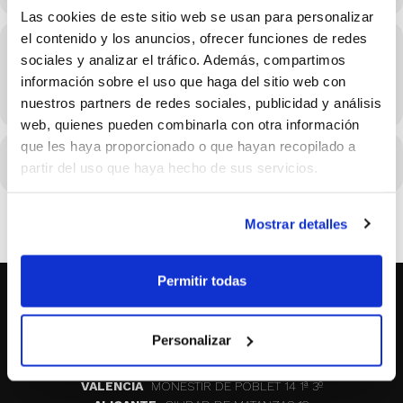
Las cookies de este sitio web se usan para personalizar
el contenido y los anuncios, ofrecer funciones de redes
Hora
sociales y analizar el tráfico. Además, compartimos
02/06/2024 Consulta el horario en los detalles del evento
información sobre el uso que haga del sitio web con
(GMT+02:00)
nuestros partners de redes sociales, publicidad y análisis
web, quienes pueden combinarla con otra información
que les haya proporcionado o que hayan recopilado a
CALENDARIO
CALENDARIO GOOGLE
partir del uso que haya hecho de sus servicios.
Mostrar detalles
Permitir todas
SOBRE NOSOTROS
Personalizar
CASTELLON
MAYOR 100 3º 17ª
VALENCIA
MONESTIR DE POBLET 14 1ª 3º