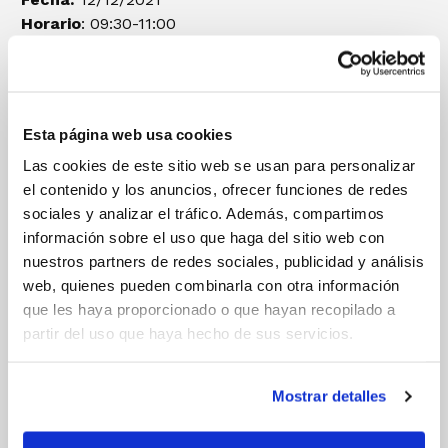
Horario
: 09:30-11:00
Lugar:
Moncófar
SEDE 6:
Convocatoria ALEVÍN FEMENINO
Esta página web usa cookies
Las cookies de este sitio web se usan para personalizar
Fecha:
12/12/2021
el contenido y los anuncios, ofrecer funciones de redes
Horario
: 10:30-12:00
sociales y analizar el tráfico. Además, compartimos
Lugar:
Pabellón Polideportivo Genovés
información sobre el uso que haga del sitio web con
nuestros partners de redes sociales, publicidad y análisis
Convocatoria ALEVIN
MASCULINO
web, quienes pueden combinarla con otra información
que les haya proporcionado o que hayan recopilado a
Fecha:
12/12/2021
partir del uso que haya hecho de sus servicios.
Horario
: 09:00-10:30
Lugar:
Pabellón Polideportivo Genovés
SEDE 7:
Mostrar detalles
Convocatoria ALEVÍN FEMENINO