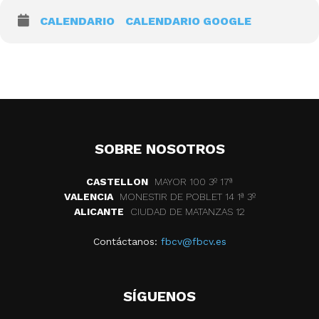
CALENDARIO
CALENDARIO GOOGLE
SOBRE NOSOTROS
CASTELLON
MAYOR 100 3º 17ª
VALENCIA
MONESTIR DE POBLET 14 1ª 3º
ALICANTE
CIUDAD DE MATANZAS 12
Contáctanos:
fbcv@fbcv.es
SÍGUENOS