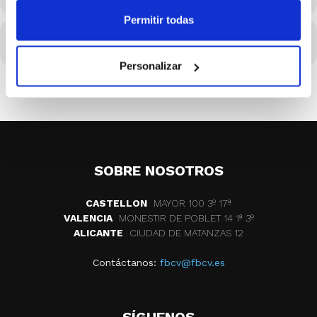
Permitir todas
CALENDARIO
CALENDARIO GOOGLE
Personalizar
SOBRE NOSOTROS
CASTELLON
MAYOR 100 3º 17ª
VALENCIA
MONESTIR DE POBLET 14 1ª 3º
ALICANTE
CIUDAD DE MATANZAS 12
Contáctanos:
fbcv@fbcv.es