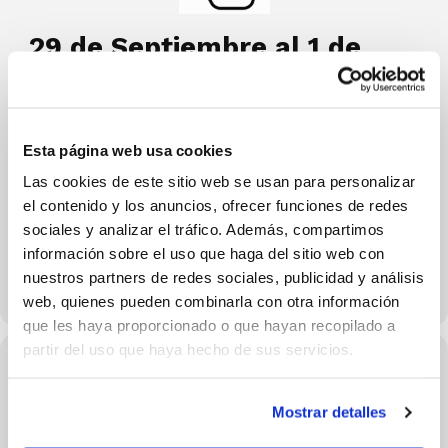
29 de Septiembre al 1 de
Octubre
Infantil Femenino
Pabellón Municipal de Deportes “Domingo
Esta página web usa cookies
Lugar
Crespo”
Las cookies de este sitio web se usan para personalizar
Horario
18:30
el contenido y los anuncios, ofrecer funciones de redes
Infantil Masculino
sociales y analizar el tráfico. Además, compartimos
Lugar
Pavelló d’Esports de Pedreguer
información sobre el uso que haga del sitio web con
Horario
18:00
nuestros partners de redes sociales, publicidad y análisis
web, quienes pueden combinarla con otra información
que les haya proporcionado o que hayan recopilado a
partir del uso que haya hecho de sus servicios.
Hora
29/09/2023 - 01/10/2023 (Consulta el horario en los detalles
Mostrar detalles
del evento)
(GMT+02:00)