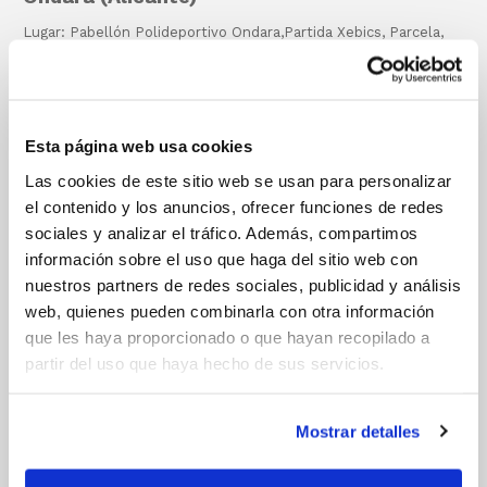
Lugar: Pabellón Polideportivo Ondara,Partida Xebics, Parcela,
265, Ondara
Masculino
Horario: 9:30-11:00h
Femenino
Horario: 11:30-13:00h
Esta página web usa cookies
Las cookies de este sitio web se usan para personalizar
Manises (Valencia)
el contenido y los anuncios, ofrecer funciones de redes
Lugar: Pabellón “Alberto Arnal”, Carrer Reverendo Salvador
sociales y analizar el tráfico. Además, compartimos
Castello Gil, 11, 46940 Manises
información sobre el uso que haga del sitio web con
Masculino
nuestros partners de redes sociales, publicidad y análisis
Manises
web, quienes pueden combinarla con otra información
1 (nacidos hasta el 30 junio)
Horario: 9:00-10:30h
que les haya proporcionado o que hayan recopilado a
partir del uso que haya hecho de sus servicios.
Manises
2 (nacidos desde 1 julio)
Horario: 10:45-12:15h
Femenino
Mostrar detalles
Horario: 12:30-14:00h
Guadassuar (Valencia)