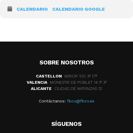
CALENDARIO
CALENDARIO GOOGLE
SOBRE NOSOTROS
CASTELLON
MAYOR 100 3º 17ª
VALENCIA
MONESTIR DE POBLET 14 1ª 3º
ALICANTE
CIUDAD DE MATANZAS 12
Contáctanos:
fbcv@fbcv.es
SÍGUENOS