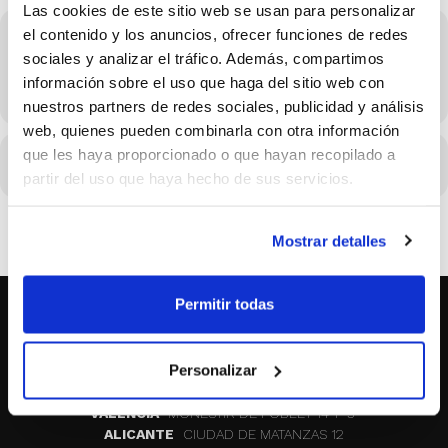
Las cookies de este sitio web se usan para personalizar
el contenido y los anuncios, ofrecer funciones de redes
Hora
sociales y analizar el tráfico. Además, compartimos
26/10/2026 Consulta el horario en los detalles del evento
información sobre el uso que haga del sitio web con
(GMT+02:00)
nuestros partners de redes sociales, publicidad y análisis
web, quienes pueden combinarla con otra información
que les haya proporcionado o que hayan recopilado a
CALENDARIO
CALENDARIO GOOGLE
partir del uso que haya hecho de sus servicios.
Mostrar detalles
Permitir todas
SOBRE NOSOTROS
Personalizar
CASTELLON
MAYOR 100 3º 17ª
VALENCIA
MONESTIR DE POBLET 14 1ª 3º
ALICANTE
CIUDAD DE MATANZAS 12