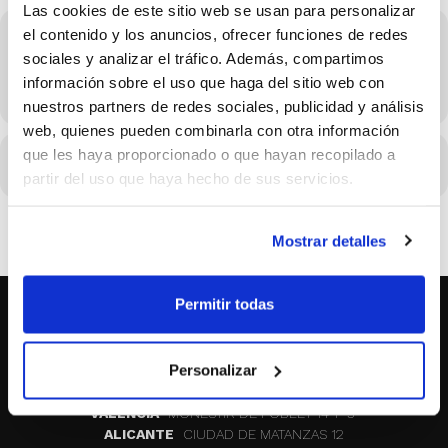
Las cookies de este sitio web se usan para personalizar
el contenido y los anuncios, ofrecer funciones de redes
Hora
sociales y analizar el tráfico. Además, compartimos
02/10/2021 Consulta el horario en los detalles del evento
información sobre el uso que haga del sitio web con
(GMT+02:00)
nuestros partners de redes sociales, publicidad y análisis
web, quienes pueden combinarla con otra información
que les haya proporcionado o que hayan recopilado a
CALENDARIO
CALENDARIO GOOGLE
partir del uso que haya hecho de sus servicios.
Mostrar detalles
Permitir todas
SOBRE NOSOTROS
Personalizar
CASTELLON
MAYOR 100 3º 17ª
VALENCIA
MONESTIR DE POBLET 14 1ª 3º
ALICANTE
CIUDAD DE MATANZAS 12