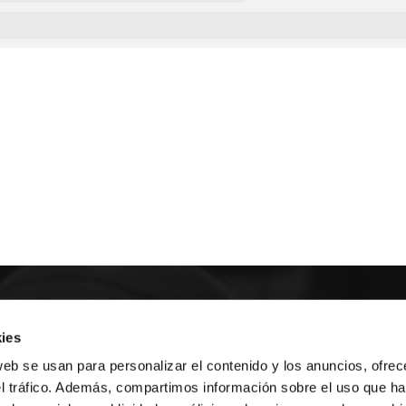
E NOSOTROS
ies
web se usan para personalizar el contenido y los anuncios, ofrec
LLON
MAYOR 100 3º 17ª
el tráfico. Además, compartimos información sobre el uso que ha
IA
MONESTIR DE POBLET 14 1ª 3º