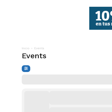
FBCV
Inicio
Events
Events