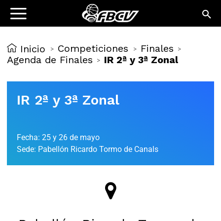
Competiciones
Finales
Inicio
>
>
>
Agenda de Finales
IR 2ª y 3ª Zonal
>
IR 2ª y 3ª Zonal
Fecha: 25 y 26 de mayo
Sede: Pabellón Ricardo Tormo de Canals