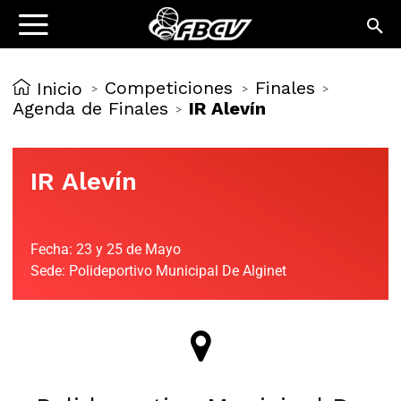
Competiciones
Finales
Inicio
>
>
>
Agenda de Finales
IR Alevín
>
IR Alevín
Fecha: 23 y 25 de Mayo
Sede: Polideportivo Municipal De Alginet