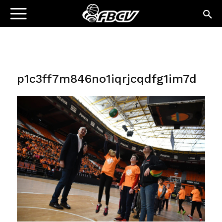
p1c3ff7m846no1iqrjcqdfg1im7d