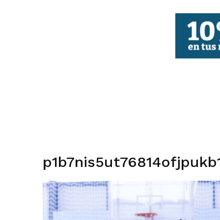
FBCV
p1b7nis5ut76814ofjpukb1