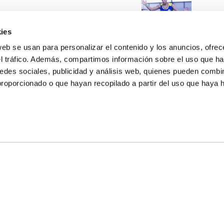
ies
web se usan para personalizar el contenido y los anuncios, ofrec
el tráfico. Además, compartimos información sobre el uso que ha
edes sociales, publicidad y análisis web, quienes pueden combin
proporcionado o que hayan recopilado a partir del uso que haya
E NOSOTROS
LLON
MAYOR 100 3º 17ª
IA
MONESTIR DE POBLET 14 1ª 3º
TE
CIUDAD DE MATANZAS 12
anos:
fbcv@fbcv.es
ivo de noticias
|
Política de privacidad