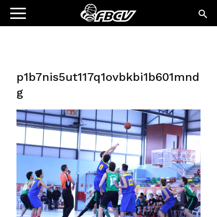
p1b7nis5ut117q1ovbkbi1b601mnd
g