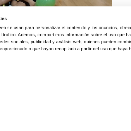
ies
web se usan para personalizar el contenido y los anuncios, ofrec
el tráfico. Además, compartimos información sobre el uso que ha
edes sociales, publicidad y análisis web, quienes pueden combin
proporcionado o que hayan recopilado a partir del uso que haya
E NOSOTROS
LLON
MAYOR 100 3º 17ª
IA
MONESTIR DE POBLET 14 1ª 3º
TE
CIUDAD DE MATANZAS 12