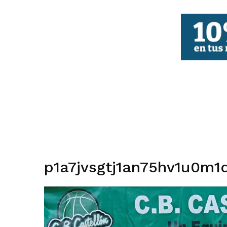
FBCV
p1a7jvsgtj1an75hv1u0m1