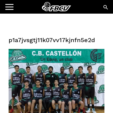
p1a7jvsgtj11k07vv17kjnfn5e2d