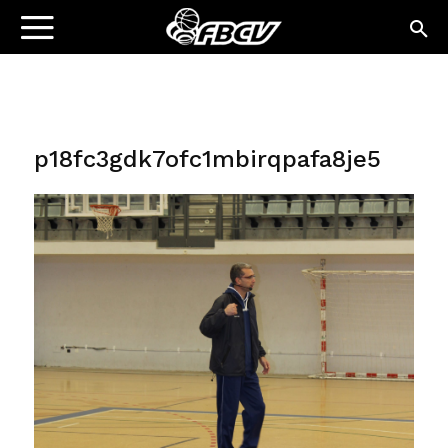
p18fc3gdk7ofc1mbirqpafa8je5