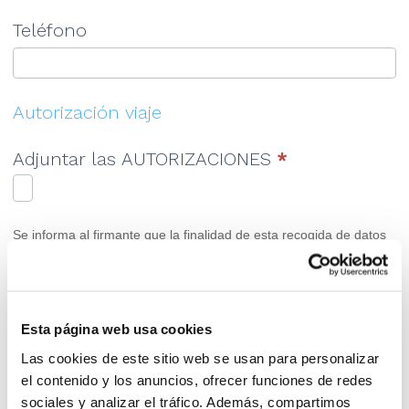
en
Teléfono
blanco.
Autorización viaje
Adjuntar las AUTORIZACIONES
*
Se informa al firmante que la finalidad de esta recogida de datos
de carácter personal es la de gestionar la participación del menor
en el Programa de Tecnificación de la FBCV. Los datos
identificativos del menor podrán serán comunicados a agencias
de viajes, hoteles y empresas de transporte con la finalidad de
Esta página web usa cookies
gestionar sus desplazamientos cuando estos sean organizados
Las cookies de este sitio web se usan para personalizar
por la FBCV. Los datos identificativos (nombre e imagen),
el contenido y los anuncios, ofrecer funciones de redes
antropométricos y deportivos del menor podrán ser mostrados en
sociales y analizar el tráfico. Además, compartimos