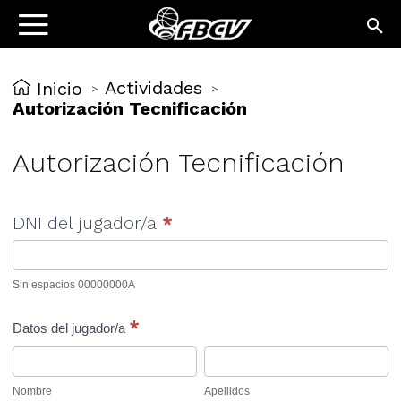
Actividades
Inicio
>
>
Autorización Tecnificación
Autorización Tecnificación
Plataforma
Si
DNI del jugador/a
*
de
eres
envío
humano,
Sin espacios 00000000A
autorización
deja
*
Datos del jugador/a
este
Nombre
Apellidos
campo
Nombre
Apellidos