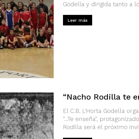
Godella y dirigida tanto a 
Leer más
“Nacho Rodilla te 
El C.B. L'Horta Godella or
"...Te enseña", protagoniza
Rodilla será el próximo invi