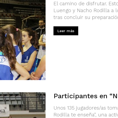
El camino de disfrutar. Est
Luengo y Nacho Rodilla a l
tras concluir su preparació
Leer más
Participantes en “N
Unos 135 jugadores/as tom
Rodilla te enseña", una acti