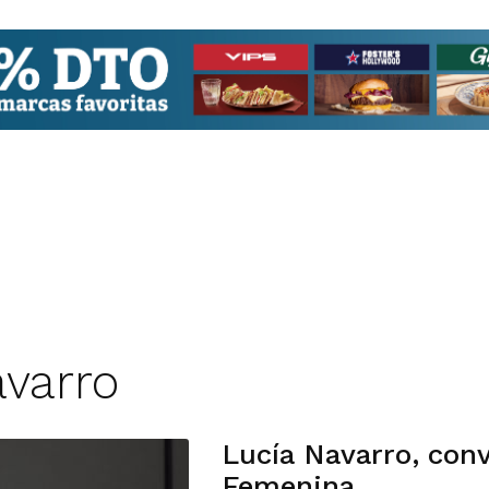
avarro
Lucía Navarro, con
Femenina