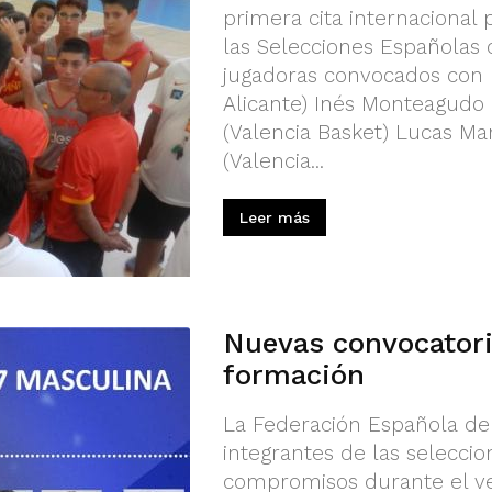
primera cita internacional
las Selecciones Españolas 
jugadoras convocados con l
Alicante) Inés Monteagudo 
(Valencia Basket) Lucas Mar
(Valencia...
Leer más
Nuevas convocatori
formación
La Federación Española de
integrantes de las selecci
compromisos durante el ve