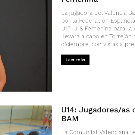
La jugadora del Valencia B
por la Federación Española
U17-U18 Femenina para la 
llevará a cabo en Torrejón 
diciembre, con vistas a prep
Leer más
U14: Jugadores/as 
BAM
La Comunitat Valenciana te